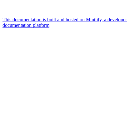
This documentation is built and hosted on Mintlify, a developer
documentation platform